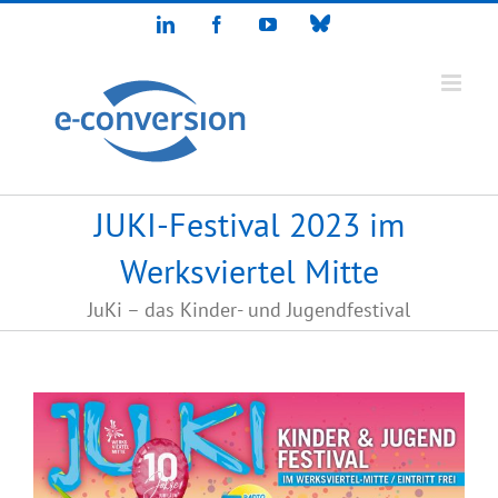
Zum
Bluesky
LinkedIn
Facebook
YouTube
Inhalt
springen
JUKI-Festival 2023 im
Werksviertel Mitte
JuKi – das Kinder- und Jugendfestival