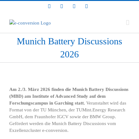
Zum
LinkedIn
Facebook
YouTube
Bluesky
Inhalt
springen
Munich Battery Discussions
2026
Am 2./3. März 2026 finden die Munich Battery Discussions
(MBD) am Institute of Advanced Study auf dem
Forschungscampus in Garching statt.
Veranstaltet wird das
Format von der
TU München
, der
TUMint.Energy Research
GmbH
, dem
Fraunhofer IGCV
sowie der
BMW Group
.
Gefördert werden die Munich Battery Discussions vom
Exzellenzcluster e-conversion.