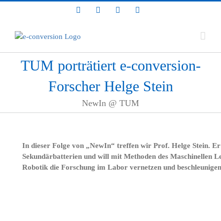
Zum
LinkedIn
Facebook
YouTube
Bluesky
Inhalt
springen
TUM porträtiert e-conversion-
Forscher Helge Stein
NewIn @ TUM
In dieser Folge von „NewIn“ treffen wir Prof. Helge Stein. Er
Sekundärbatterien und will mit Methoden des Maschinellen Le
Robotik die Forschung im Labor vernetzen und beschleunigen