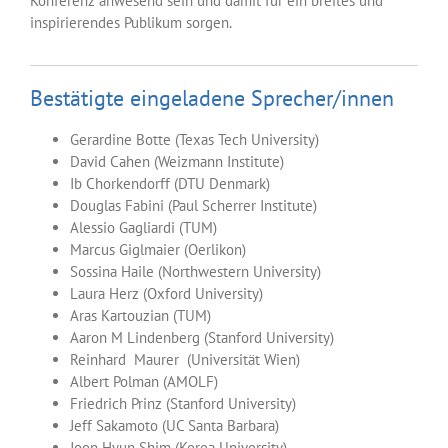
Konferenz anwesend sein und damit für ein breites und
inspirierendes Publikum sorgen.
Bestätigte eingeladene Sprecher/innen
Gerardine Botte (Texas Tech University)
David Cahen (Weizmann Institute)
Ib Chorkendorff (DTU Denmark)
Douglas Fabini (Paul Scherrer Institute)
Alessio Gagliardi (TUM)
Marcus Giglmaier (Oerlikon)
Sossina Haile (Northwestern University)
Laura Herz (Oxford University)
Aras Kartouzian (TUM)
Aaron M Lindenberg (Stanford University)
Reinhard Maurer (Universität Wien)
Albert Polman (AMOLF)
Friedrich Prinz (Stanford University)
Jeff Sakamoto (UC Santa Barbara)
Joon Hyun Shim (Korea University)