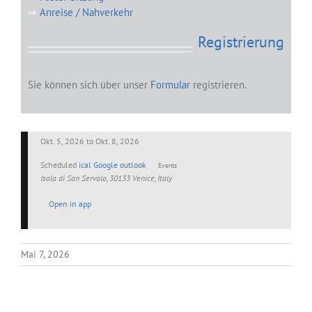
⇒
Anreise / Nahverkehr
Registrierung
Sie können sich über unser
Formular
registrieren.
Okt. 5, 2026
to
Okt. 8, 2026
Scheduled
ical
Google
outlook
Events
Isola di San Servolo, 30133 Venice, Italy
Open in app
Mai 7, 2026